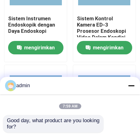
Tentang kami
Sistem Instrumen
Sistem Kontrol
Endoskopik dengan
Kamera ED-3
Daya Endoskopi
Prosesor Endoskopi
Video Dalam Kondisi
Tur Pabrik
Baik
mengirimkan
mengirimkan
Kontrol Kualitas
permintaan
permintaan
Hubungi Kami
admin
Permintaan Penawaran
7:59 AM
endoskopi medis
Good day, what product are you looking 
for?
LIGASURE-TM8 Unit
IDS-300 Generator
Elektrokirurgi
Elektrokirurgi
Ruang Lingkup Fleksibel