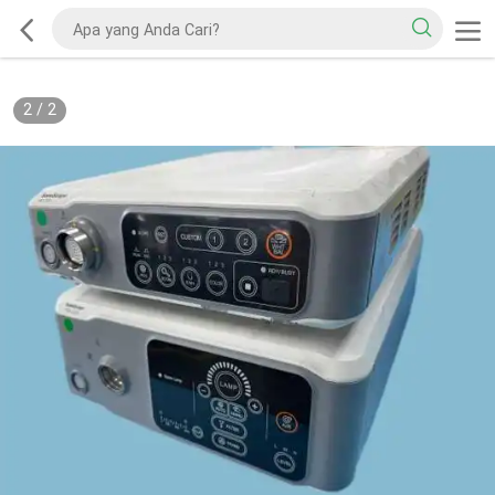
2
/
2