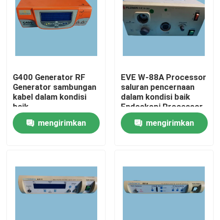
G400 Generator RF
EVE W-88A Processor
Generator sambungan
saluran pencernaan
kabel dalam kondisi
dalam kondisi baik
baik
Endoskopi Processor
mengirimkan
mengirimkan
permintaan
permintaan
Rumah
Produk
Video