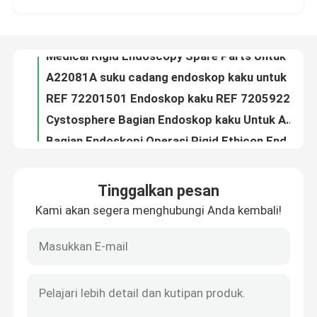
Stryker Endoskopi Kabel Endoskopi Medis Kabel Terkoneksi yang Dikendalikan Dengan Tangan
Medical Rigid Endoscopy Spare Parts Untuk A42021A Endoscopy Sheath
Tentang kami
A22081A suku cadang endoskop kaku untuk obturator endoskopi
REF 72201501 Endoskop kaku REF 7205922 Artroskop 30 derajat Arah pandang
Tur Pabrik
Cystosphere Bagian Endoskop kaku Untuk A20913A A20905A Cystoscope Sheath
Bagian Endoskopi Operasi Rigid Ethicon Endo Surgery Harmonik Scalpel N91E7V 057
Kontrol Kualitas
WA22067A Endoskopi Bagian Kerja Bagian Medis Endoskopi Rigid Bagian Cadangan
WA40546A Endoskopi Bagian Kerja Endoskopi Bagian Perbaikan Trocar
WA40506A Bagian Endoskopi kaku Unsur Kerja Endoskopi Medis
Hubungi Kami
Tinggalkan pesan
WA40565A Bagian Endoskopi kaku Bagian Endoskopi modern
Kami akan segera menghubungi Anda kembali!
2215 Laparo Pump Instrumen Kereta Pump Daya Hz Daya Dalam Kondisi Baik
Permintaan Penawaran
DK-4400 Keyboard Untuk Pengendalian Prosedur Bedah yang Tepat Prosesor Endoskopi
Fleksibel Endoskop suku cadang Model MAJ-891 Fleksibel Endoskop Aksesoris
endoskopi medis
TD-TB400 Thunderbeat Transducer untuk suku cadang endoskop fleksibel
26153BI Histeroskopi Diagnosa Bettocchi Histeroskopi Operasi
Ruang Lingkup Fleksibel