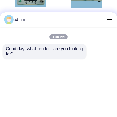
40L Endoskopi
400 Sistem Endoskop
admin
Prosesor Insufflator
Prosesor Sistem
Aliran Tinggi Hz Daya
Prosesor Gambar
Berat
Resolusi Tinggi
1:58 PM
Harga terbaik
Harga terbaik
Good day, what product are you looking 
for?
Hubungi kami
Hubungi kami
Lihat Lebih
Rumah
Tentang kita
Hubungi kami
Desktop Site
Sitemap
Kebijakan Privasi