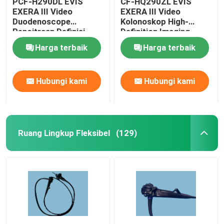
PCF-H290DL EVIS
CF-HQ290ZL EVIS
EXERA III Video
EXERA III Video
Duodenoscope
Kolonoskop High-
Perbaikan Endoskopi kaku
Pencitraan Definisi
Definition Imaging
Tinggi Peningkatan
Waterproof And
Harga terbaik
Harga terbaik
Warna Luas
Durable
Perbaikan Kamera Endoskopi
Hubungi kami
Hubungi kami
Perbaikan Laparoskopi
Perbaikan Prosesor Endoskopi
Ruang Lingkup Fleksibel
(129)
Produk Endoskopi Lainnya