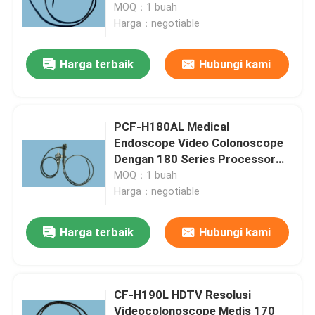
Responsive
MOQ：1 buah
Harga：negotiable
Harga terbaik
Hubungi kami
PCF-H180AL Medical
Endoscope Video Colonoscope
Dengan 180 Series Processor
Light Source Set
MOQ：1 buah
Harga：negotiable
Harga terbaik
Hubungi kami
CF-H190L HDTV Resolusi
Videocolonoscope Medis 170