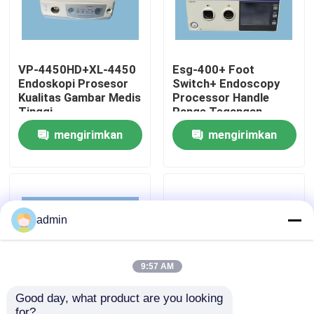
Tentang kami
VP-4450HD+XL-4450
Esg-400+ Foot
Endoskopi Prosesor
Switch+ Endoscopy
Tur Pabrik
Kualitas Gambar Medis
Processor Handle
Tinggi
Range Tegangan
Kontrol Kualitas
mengirimkan
mengirimkan
permintaan
permintaan
Hubungi Kami
Permintaan Penawaran
admin
endoskopi medis
9:57 AM
Good day, what product are you looking 
Ruang Lingkup Fleksibel
for?