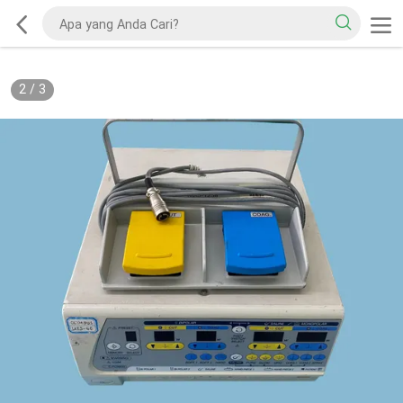
2
/
3