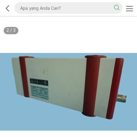
2
/
3