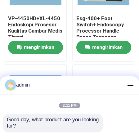
Tentang kami
VP-4450HD+XL-4450
Esg-400+ Foot
Endoskopi Prosesor
Switch+ Endoscopy
Kualitas Gambar Medis
Processor Handle
Tinggi
Range Tegangan
Tur Pabrik
mengirimkan
mengirimkan
Kontrol Kualitas
permintaan
permintaan
Hubungi Kami
admin
Permintaan Penawaran
2:11 PM
endoskopi medis
Good day, what product are you looking 
for?
CV-190+CLV-190
OTV-S190 Prosesor
Clear Image
Endoskopi CLV-S190
Ruang Lingkup Fleksibel