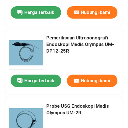
Harga terbaik
Hubungi kami
Tentang kami
Tur Pabrik
Pemeriksaan Ultrasonografi
Endoskopi Medis Olympus UM-
DP12-25R
Kontrol Kualitas
Hubungi Kami
Harga terbaik
Hubungi kami
Permintaan Penawaran
Probe USG Endoskopi Medis
endoskopi medis
Olympus UM-2R
Ruang Lingkup Fleksibel