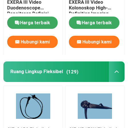
EXERA III Video
EXERA III Video
Duodenoscope
Kolonoskop High-
Pencitraan Definisi
Definition Imaging
Tinggi Peningkatan
Waterproof And
Harga terbaik
Harga terbaik
Warna Luas
Durable
Hubungi kami
Hubungi kami
Ruang Lingkup Fleksibel
(129)