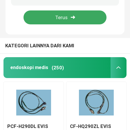
Perbaikan Endoskopi kaku
Perbaikan Kamera Endoskopi
KATEGORI LAINNYA DARI KAMI
Perbaikan Laparoskopi
endoskopi medis
(250)
Perbaikan Prosesor Endoskopi
Produk Endoskopi Lainnya
PCF-H290DL EVIS
CF-HQ290ZL EVIS