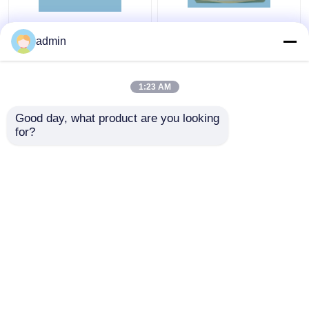
400 Sistem Endoskop
40L Endoskopi
admin
Prosesor Sistem
Prosesor Insufflator
Prosesor Gambar
Aliran Tinggi Hz Daya
Resolusi Tinggi
Berat
1:23 AM
Harga terbaik
Harga terbaik
Good day, what product are you looking 
for?
Hubungi kami
Hubungi kami
Lihat Lebih
Rumah
Tentang kita
Hubungi kami
Desktop Site
Sitemap
Kebijakan Privasi