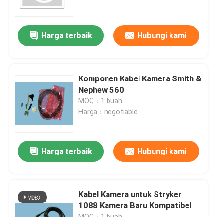
Endoskopi Kaku
Harga terbaik
Hubungi kami
Kamera endoskopi
Komponen Kabel Kamera Smith &
Prosesor endoskopi
Nephew 560
MOQ：1 buah
Harga：negotiable
Bagian Endoskop Fleksibel
Bagian Endoskopi kaku
Harga terbaik
Hubungi kami
Kabel endoskop
Kabel Kamera untuk Stryker
1088 Kamera Baru Kompatibel
Perbaikan Endoskopi Fleksibel
MOQ：1 buah