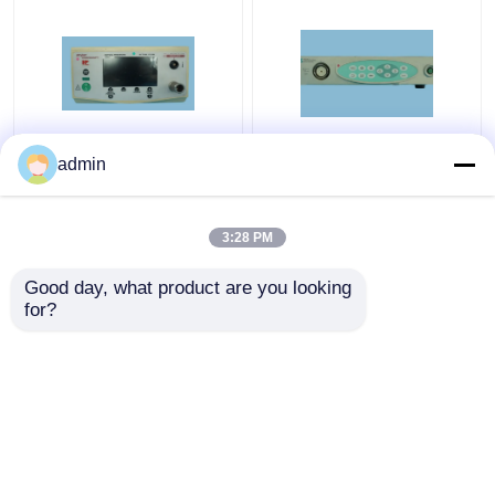
40L Endoskopi
400 Sistem Endoskop
admin
Prosesor Insufflator
Prosesor Sistem
Aliran Tinggi Hz Daya
Prosesor Gambar
Berat
Resolusi Tinggi
3:28 PM
Harga terbaik
Harga terbaik
Good day, what product are you looking 
for?
Hubungi kami
Hubungi kami
Lihat Lebih