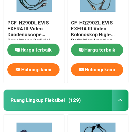
PCF-H290DL EVIS
CF-HQ290ZL EVIS
EXERA III Video
EXERA III Video
Duodenoscope
Kolonoskop High-
Pencitraan Definisi
Definition Imaging
Tinggi Peningkatan
Waterproof And
Harga terbaik
Harga terbaik
Warna Luas
Durable
Hubungi kami
Hubungi kami
Ruang Lingkup Fleksibel
(129)