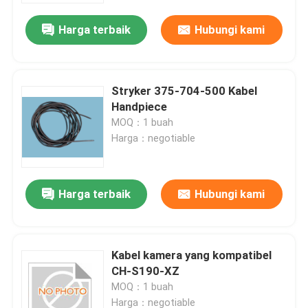
Harga terbaik
Hubungi kami
Tentang kami
Tur Pabrik
Stryker 375-704-500 Kabel
Handpiece
MOQ：1 buah
Kontrol Kualitas
Harga：negotiable
Hubungi Kami
Harga terbaik
Hubungi kami
Permintaan Penawaran
Kabel kamera yang kompatibel
endoskopi medis
CH-S190-XZ
MOQ：1 buah
Ruang Lingkup Fleksibel
Harga：negotiable