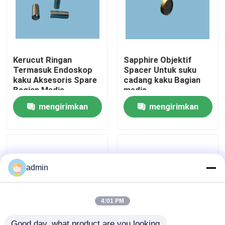
Tentang kami
Kerucut Ringan
Sapphire Objektif
Tur Pabrik
Termasuk Endoskop
Spacer Untuk suku
kaku Aksesoris Spare
cadang kaku Bagian
Bagian Medis
medis
Kontrol Kualitas
mengirimkan
mengirimkan
Hubungi Kami
permintaan
permintaan
Permintaan Penawaran
admin
endoskopi medis
4:01 PM
Ruang Lingkup Fleksibel
Good day, what product are you looking 