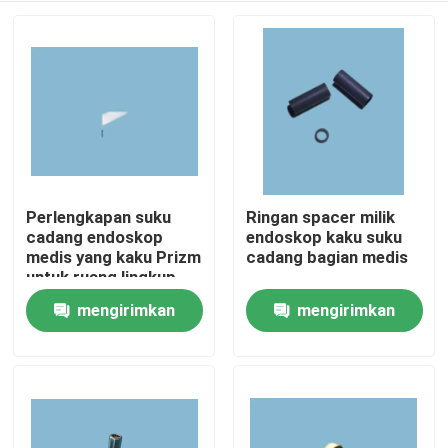
Perlengkapan suku
Ringan spacer milik
cadang endoskop
endoskop kaku suku
medis yang kaku Prizm
cadang bagian medis
untuk ruang lingkup
kaku
mengirimkan
mengirimkan
Rumah
permintaan
permintaan
Produk
Video