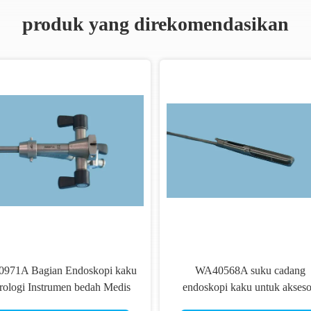
produk yang direkomendasikan
0971A Bagian Endoskopi kaku
WA40568A suku cadang
rologi Instrumen bedah Medis
endoskopi kaku untuk akseso
medis