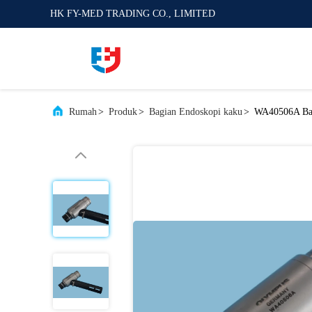
HK FY-MED TRADING CO., LIMITED
Rumah
>
Produk
>
Bagian Endoskopi kaku
>
WA40506A Bag