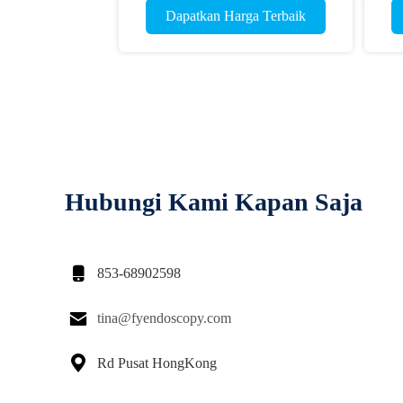
Dapatkan Harga Terbaik
Hubungi Kami Kapan Saja

853-68902598

tina@fyendoscopy.com

Rd Pusat HongKong