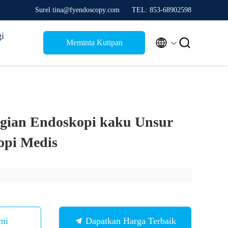
Surel tina@fyendoscopy.com
TEL: 853-68902598
i


Meminta Kutipan
ian Endoskopi kaku Unsur
opi Medis
mi
Dapatkan Harga Terbaik