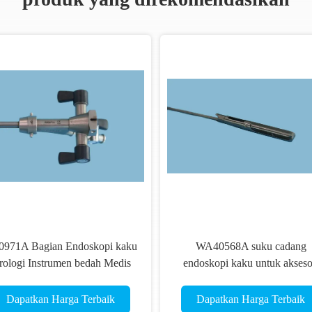
0971A Bagian Endoskopi kaku
WA40568A suku cadang
rologi Instrumen bedah Medis
endoskopi kaku untuk akseso
medis
Dapatkan Harga Terbaik
Dapatkan Harga Terbaik