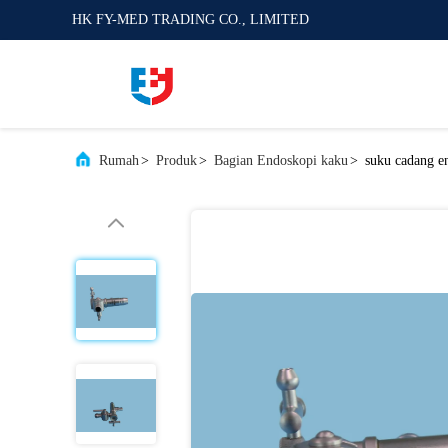
HK FY-MED TRADING CO., LIMITED
Rumah
>
Produk
>
Bagian Endoskopi kaku
>
suku cadang e