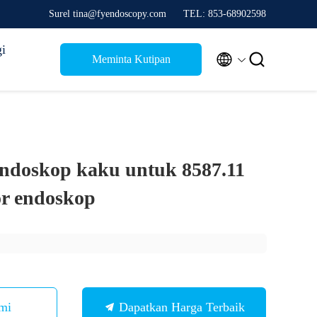
Surel tina@fyendoscopy.com
TEL: 853-68902598
i


Meminta Kutipan
ndoskop kaku untuk 8587.11
or endoskop
mi
Dapatkan Harga Terbaik