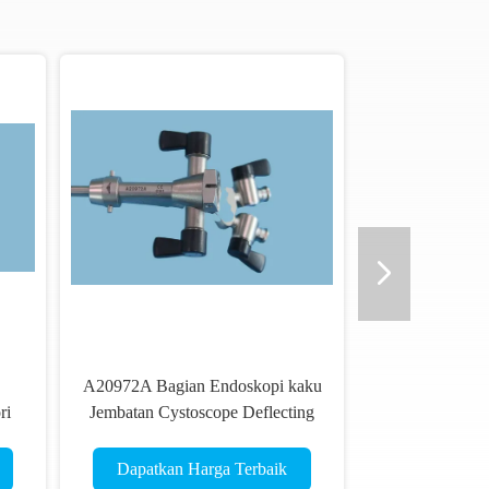
A20972A Bagian Endoskopi kaku
ri
Jembatan Cystoscope Deflecting
Double Channel
Dapatkan Harga Terbaik