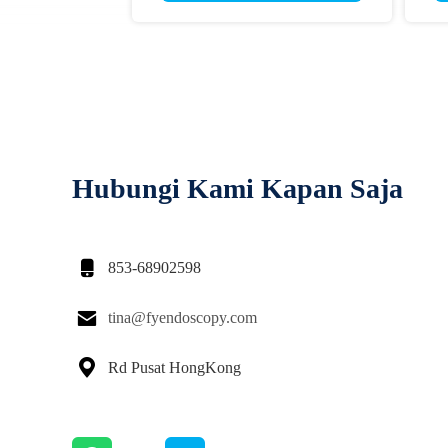
Hubungi Kami Kapan Saja

853-68902598

tina@fyendoscopy.com

Rd Pusat HongKong