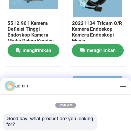
Tentang kami
5512.901 Kamera
20221134 Tricam O/R
Definisi Tinggi
Kamera Endoskop
Endoskop Kamera
Kamera Endoskopi
Tur Pabrik
Medis Dalam Kondisi
Mesin
Baik
mengirimkan
mengirimkan
Kontrol Kualitas
permintaan
permintaan
Hubungi Kami
admin
Permintaan Penawaran
3:50 AM
endoskopi medis
Good day, what product are you looking 
for?
OTV-SX2 Kamera
OTV-SP1H-NA-12E
Ruang Lingkup Fleksibel