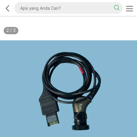
2
/
3