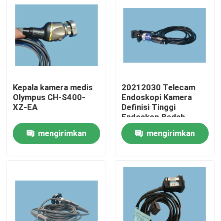
Kepala kamera medis
20212030 Telecam
Olympus CH-S400-
Endoskopi Kamera
XZ-EA
Definisi Tinggi
Endoskop Bedah
Kamera
mengirimkan
mengirimkan
permintaan
permintaan
Rumah
Produk
Video