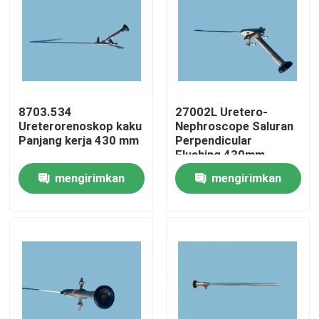
8703.534
27002L Uretero-
Ureterorenoskop kaku
Nephroscope Saluran
Panjang kerja 430 mm
Perpendicular
Flushing 430mm
Panjang
mengirimkan
mengirimkan
permintaan
permintaan
Rumah
Produk
Video