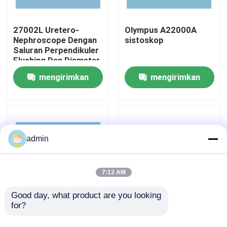
Tentang kami
27002L Uretero-
Olympus A22000A
Nephroscope Dengan
sistoskop
Saluran Perpendikuler
Flushing Dan Diameter
Tur Pabrik
430mm
mengirimkan
mengirimkan
Kontrol Kualitas
permintaan
permintaan
Hubungi Kami
admin
Permintaan Penawaran
7:13 AM
endoskopi medis
Good day, what product are you looking 
for?
STORZ 27005BA
8654.402 High
Sistoskop Diameter 4
Definition Rigid
Ruang Lingkup Fleksibel