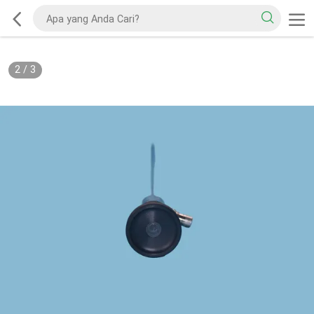
2
/
3