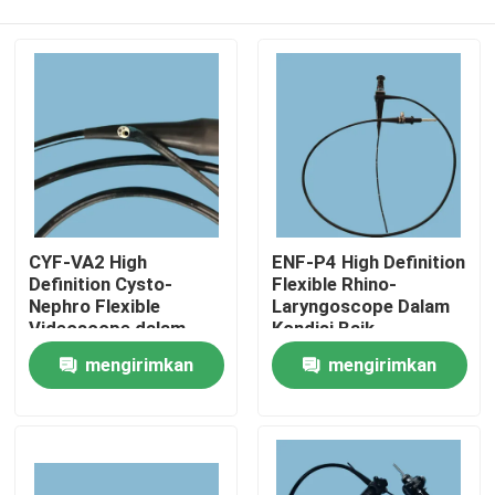
CYF-VA2 High
ENF-P4 High Definition
Definition Cysto-
Flexible Rhino-
Nephro Flexible
Laryngoscope Dalam
Videoscope dalam
Kondisi Baik
Rumah
kondisi baik
mengirimkan
mengirimkan
permintaan
permintaan
Produk
Video