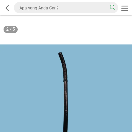
2
/
5