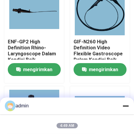
Tentang kami
Tur Pabrik
ENF-GP2 High
GIF-N260 High
Definition Rhino-
Definition Video
Laryngoscope Dalam
Flexible Gastroscope
Kontrol Kualitas
Kondisi Baik
Dalam Kondisi Baik
mengirimkan
mengirimkan
Hubungi Kami
permintaan
permintaan
Permintaan Penawaran
admin
endoskopi medis
4:49 AM
Ruang Lingkup Fleksibel